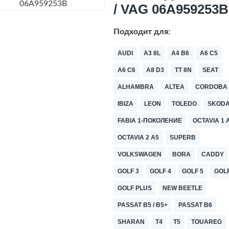
/ VAG 06A959253B
Подходит для:
AUDI
A3 8L
A4 B6
A6 C5
A6 C6
A8 D3
TT 8N
SEAT
ALHAMBRA
ALTEA
CORDOBA
IBIZA
LEON
TOLEDO
SKOD
FABIA 1-ПОКОЛЕНИЕ
OCTAVIA 1 
OCTAVIA 2 A5
SUPERB
VOLKSWAGEN
BORA
CADDY
GOLF 3
GOLF 4
GOLF 5
GOLF
GOLF PLUS
NEW BEETLE
PASSAT B5 / B5+
PASSAT B6
SHARAN
T4
T5
TOUAREG