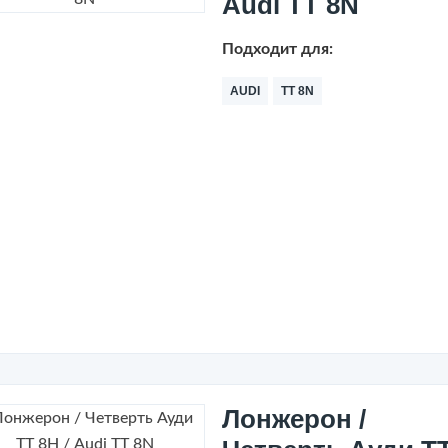
Audi TT 8N
Подходит для:
AUDI
TT 8N
Лонжерон /