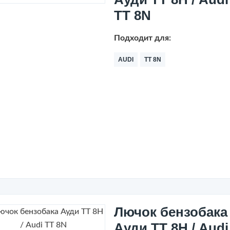
TT 8N
Подходит для:
AUDI
TT 8N
Лючок бензобака
Ауди ТТ 8Н / Audi