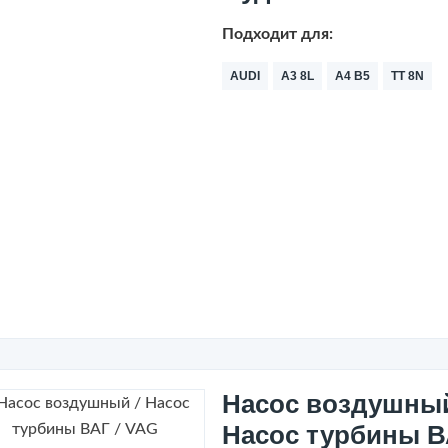
Подходит для:
AUDI
A3 8L
A4 B5
TT 8N
Насос воздушный
Насос турбины 