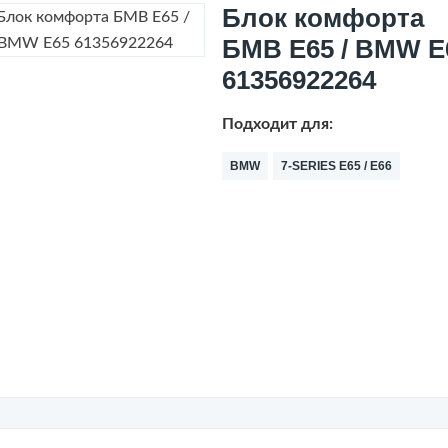
Блок комфорта
БМВ Е65 / BMW E
61356922264
Подходит для:
BMW
7-SERIES E65 / E66