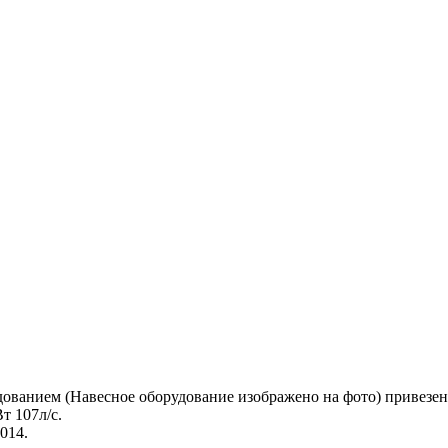
удованием (Навесное оборудование изображено на фото) привезе
т 107л/с.
5014.