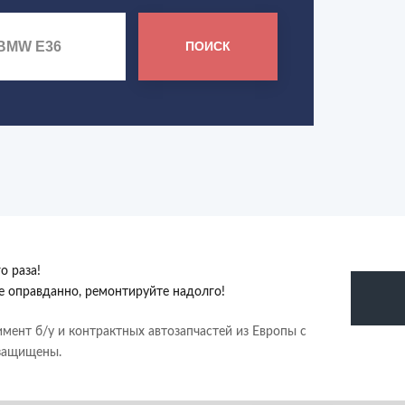
ПОИСК
о раза!
те оправданно, ремонтируйте надолго!
имент б/у и контрактных автозапчастей из Европы с
 защищены.