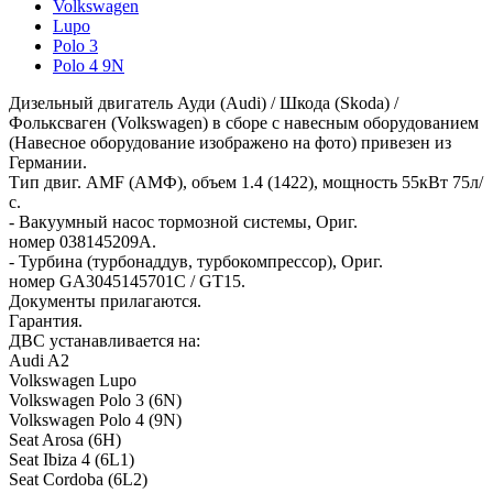
Volkswagen
Lupo
Polo 3
Polo 4 9N
Дизельный двигатель Ауди (Audi) / Шкода (Skoda) /
Фольксваген (Volkswagen) в сборе с навесным оборудованием
(Навесное оборудование изображено на фото) привезен из
Германии.
Тип двиг. AMF (АМФ), объем 1.4 (1422), мощность 55кВт 75л/
с.
- Вакуумный насос тормозной системы, Ориг.
номер 038145209A.
-
Турбина (турбонаддув, турбокомпрессор), Ориг.
номер GA3045145701C / GT15.
Документы прилагаются.
Гарантия.
ДВС устанавливается на:
Audi A2
Volkswagen Lupo
Volkswagen Polo 3 (6N)
Volkswagen Polo 4 (9N)
Seat Arosa (6H)
Seat Ibiza 4 (6L1)
Seat Cordoba (6L2)