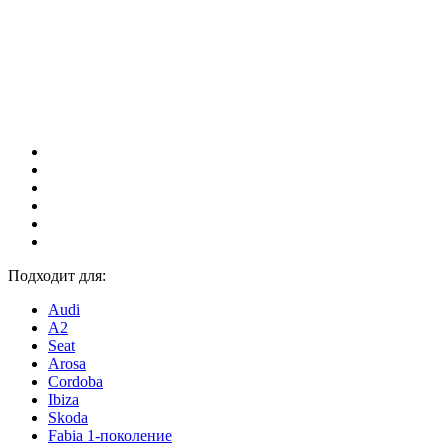
Подходит для:
Audi
A2
Seat
Arosa
Cordoba
Ibiza
Skoda
Fabia 1-поколение