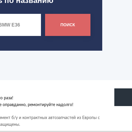
ь по названию
ПОИСК
о раза!
те оправданно, ремонтируйте надолго!
имент б/у и контрактных автозапчастей из Европы с
 защищены.