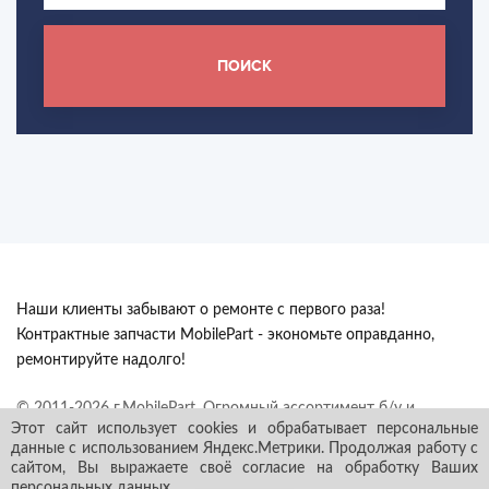
ПОИСК
Наши клиенты забывают о ремонте с первого раза!
Контрактные запчасти MobilePart - экономьте оправданно,
ремонтируйте надолго!
© 2011-2026 г.MobilePart. Огромный ассортимент б/у и
Этот сайт использует cookies и обрабатывает персональные
контрактных автозапчастей из Европы с гарантией в наличии и
данные с использованием Яндекс.Метрики. Продолжая работу с
под заказ. Все права защищены.
сайтом, Вы выражаете своё согласие на обработку Ваших
персональных данных
.