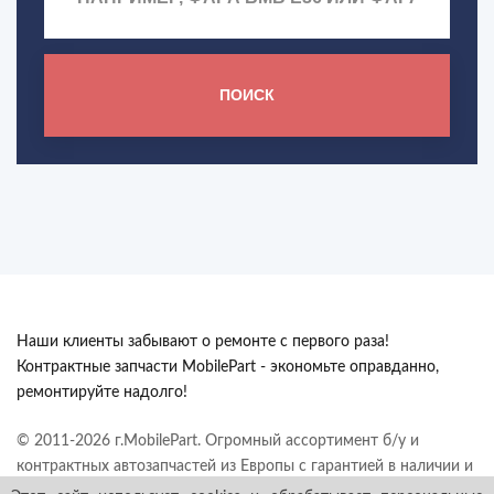
ПОИСК
Наши клиенты забывают о ремонте с первого раза!
Контрактные запчасти MobilePart - экономьте оправданно,
ремонтируйте надолго!
© 2011-2026 г.MobilePart. Огромный ассортимент б/у и
контрактных автозапчастей из Европы с гарантией в наличии и
под заказ. Все права защищены.