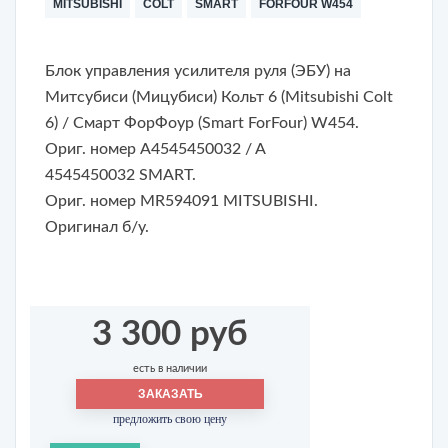
MITSUBISHI
COLT
SMART
FORFOUR W454
Блок управления усилителя руля (ЭБУ) на
Митсубиси (Мицубиси) Кольт 6 (Mitsubishi Colt
6) / Смарт ФорФоур (Smart ForFour) W454
.
Ориг. номер A4545450032 / A
4545450032 SMART.
Ориг. номер MR594091 MITSUBISHI.
Оригинал б/у.
3 300 руб
есть в наличии
ЗАКАЗАТЬ
предложить свою цену