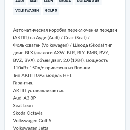
AUDI
SEAT
LEON
SKODA
OCTAVIA 2 A5
VOLKSWAGEN
GOLF 5
Автоматическая коробка переключения передач
(АКПП) на Ауди (Audi) /
Сеат (Seat) /
Фольксваген (Volkswagen) / Шкода (Skoda)
тип
двиг. BLX (аналоги AXW, BLR, BLY, BMB, BVY,
BVZ, BVX), объем двиг. 2.0 (1984), мощность
110кВт 150л/с привезена из Японии.
Тип АКПП 09G модель HFT.
Гарантия.
АКПП устанавливается:
Audi A3 8P
Seat Leon
Skoda Octavia
Volkswagen Golf 5
Volkswagen Jetta