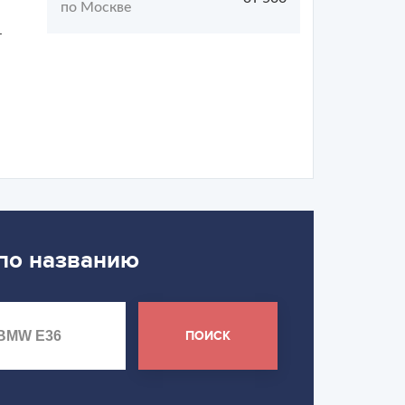
по Москве
т
 по названию
ПОИСК