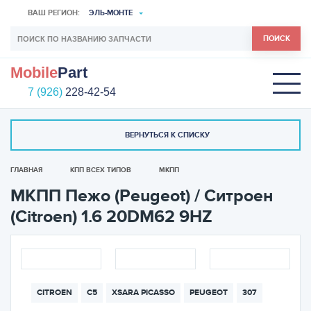
ВАШ РЕГИОН:
ЭЛЬ-МОНТЕ
ПОИСК
Mobile
Part
7 (926)
228-42-54
ВЕРНУТЬСЯ К СПИСКУ
ГЛАВНАЯ
КПП ВСЕХ ТИПОВ
МКПП
МКПП Пежо (Peugeot) / Ситроен
(Citroen) 1.6 20DM62 9HZ
CITROEN
C5
XSARA PICASSO
PEUGEOT
307