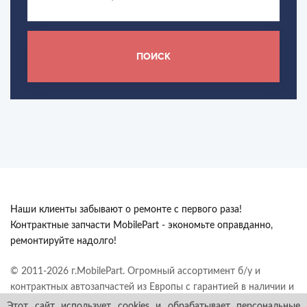
ПОИСК
Наши клиенты забывают о ремонте с первого раза!
Контрактные запчасти MobilePart - экономьте оправданно,
ремонтируйте надолго!
© 2011-2026 г.MobilePart. Огромный ассортимент б/у и
контрактных автозапчастей из Европы с гарантией в наличии и
под заказ. Все права защищены.
Этот сайт использует cookies и обрабатывает персональные