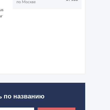
по Москве
us
ог
ь по названию