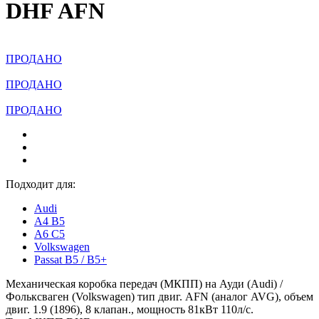
DHF AFN
ПРОДАНО
ПРОДАНО
ПРОДАНО
Подходит для:
Audi
A4 B5
A6 C5
Volkswagen
Passat B5 / B5+
Механическая коробка передач (МКПП) на Ауди (Audi) /
Фольксваген (Volkswagen) тип двиг. AFN (аналог AVG), объем
двиг. 1.9 (1896), 8 клапан., мощность 81кВт 110л/с.