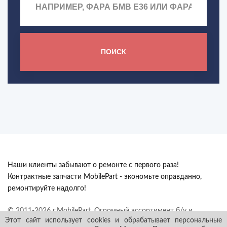
ПОИСК
Наши клиенты забывают о ремонте с первого раза!
Контрактные запчасти MobilePart - экономьте оправданно,
ремонтируйте надолго!
© 2011-2026 г.MobilePart. Огромный ассортимент б/у и
Этот сайт использует cookies и обрабатывает персональные
контрактных автозапчастей из Европы с гарантией в наличии и