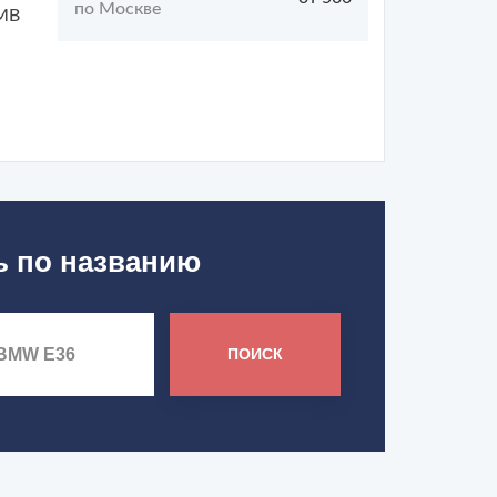
по Москве
БМВ
ь по названию
ПОИСК