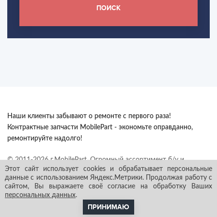
ПОИСК
Наши клиенты забывают о ремонте с первого раза!
Контрактные запчасти MobilePart - экономьте оправданно,
ремонтируйте надолго!
© 2011-2026 г.MobilePart. Огромный ассортимент б/у и
Этот сайт использует cookies и обрабатывает персональные
контрактных автозапчастей из Европы с гарантией в наличии и
данные с использованием Яндекс.Метрики. Продолжая работу с
под заказ. Все права защищены.
сайтом, Вы выражаете своё согласие на обработку Ваших
персональных данных
.
ПРИНИМАЮ