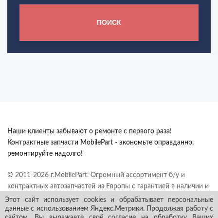
ПОИСК
Наши клиенты забывают о ремонте с первого раза!
Контрактные запчасти MobilePart - экономьте оправданно,
ремонтируйте надолго!
© 2011-2026 г.MobilePart. Огромный ассортимент б/у и
контрактных автозапчастей из Европы с гарантией в наличии и
под заказ. Все права защищены.
Этот сайт использует cookies и обрабатывает персональные
данные с использованием Яндекс.Метрики. Продолжая работу с
сайтом, Вы выражаете своё согласие на обработку Ваших