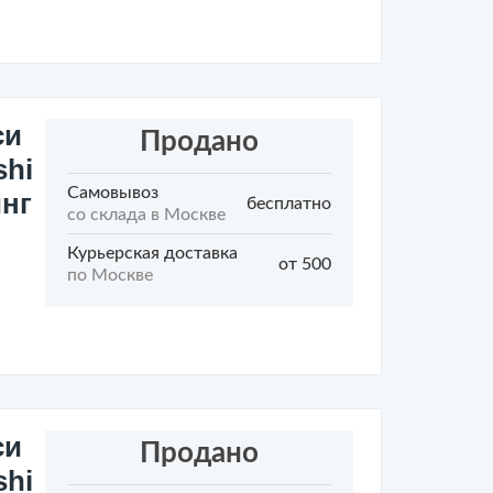
си
Продано
shi
Самовывоз
инг
бесплатно
со склада в Москве
Курьерская доставка
от 500
по Москве
си
Продано
shi