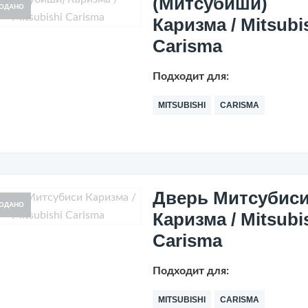
(Митсубиши)
ОДАНО
Каризма / Mitsubi
Carisma
Подходит для:
MITSUBISHI
CARISMA
Дверь Митсубис
ОДАНО
Каризма / Mitsubi
Carisma
Подходит для:
MITSUBISHI
CARISMA