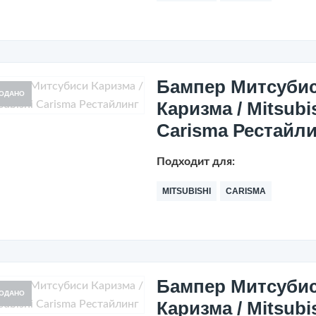
Бампер Митсуби
ОДАНО
Каризма / Mitsubi
Carisma Рестайл
Подходит для:
MITSUBISHI
CARISMA
Бампер Митсуби
ОДАНО
Каризма / Mitsubi