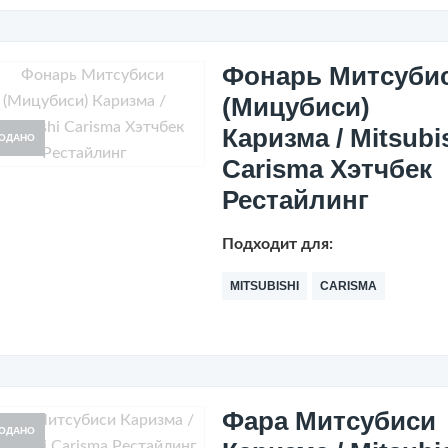
Фонарь Митсуби
(Мицубиcи)
Каризма / Mitsubi
ОДАНО
Carisma Хэтчбек
Рестайлинг
Подходит для:
MITSUBISHI
CARISMA
Фара Митсубиси
ОДАНО