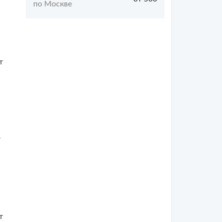
по Москве
т
т
т