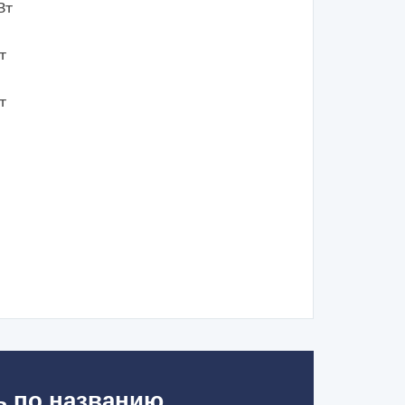
Вт
т
т
ь по названию