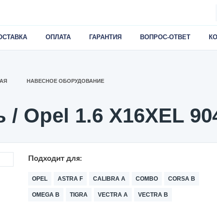
ОСТАВКА
ОПЛАТА
ГАРАНТИЯ
ВОПРОС-ОТВЕТ
К
АЯ
НАВЕСНОЕ ОБОРУДОВАНИЕ
 / Opel 1.6 X16XEL 90
Подходит для:
OPEL
ASTRA F
CALIBRA A
COMBO
CORSA B
OMEGA B
TIGRA
VECTRA A
VECTRA B