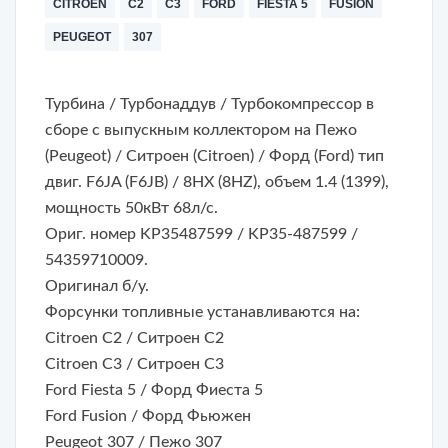
CITROEN
С2
C3
FORD
FIESTA 5
FUSION
PEUGEOT
307
Турбина / Турбонаддув / Турбокомпрессор в
сборе с выпускным коллектором на Пежо
(Peugeot) / Ситроен (Citroen) / Форд (Ford) тип
двиг. F6JA (F6JB) / 8HX (8HZ), объем 1.4 (1399),
мощность 50кВт 68л/с.
Ориг. номер KP35487599 / KP35-487599 /
54359710009.
Оригинал б/у.
Форсунки топливные устанавливаются на:
Citroen C2 / Ситроен С2
Citroen C3 / Ситроен С3
Ford Fiesta 5 / Форд Фиеста 5
Ford Fusion / Форд Фьюжен
Peugeot 307 / Пежо 307