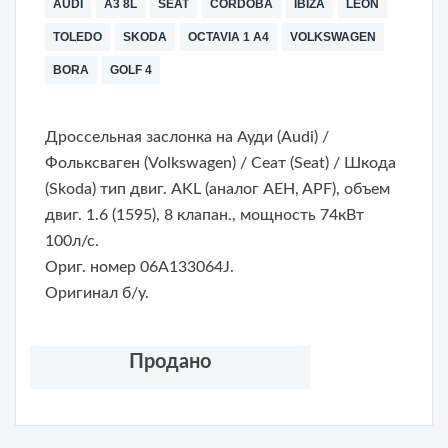
AUDI
A3 8L
SEAT
CORDOBA
IBIZA
LEON
TOLEDO
SKODA
OCTAVIA 1 A4
VOLKSWAGEN
BORA
GOLF 4
Дроссельная заслонка на Ауди (Audi) /
Фольксваген (Volkswagen) / Сеат (Seat) / Шкода
(Skoda) тип двиг. AKL (аналог AEH, APF), объем
двиг. 1.6 (1595), 8 клапан., мощность 74кВт
100л/с.
Ориг. номер 06A133064J.
Оригинал б/у.
Продано