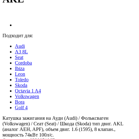
Подходит для:
Audi
A3 8L
Seat
Cordoba
Ibiza
Leon
Toledo
Skoda
Octavia 1 A4
Volkswagen
Bora
Golf 4
Катушка зажигания на Ауди (Audi) / Фольксваген
(Volkswagen) / Сеат (Seat) / Шкода (Skoda) тип двиг. AKL
(аналог AEH, APF), объем двиг. 1.6 (1595), 8 клапан.,
мощность 74кВт 100л/с.