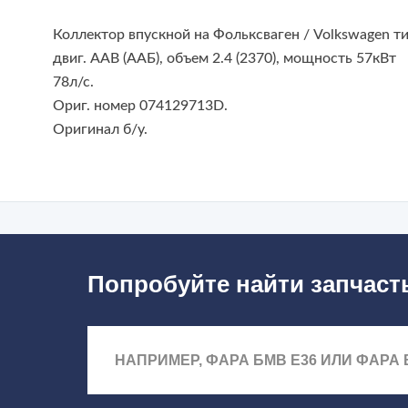
Коллектор впускной на Фольксваген / Volkswagen т
двиг. AAB (ААБ), объем 2.4 (2370), мощность 57кВт
78л/с.
Ориг. номер 074129713D.
Оригинал б/у.
Попробуйте найти запчаст