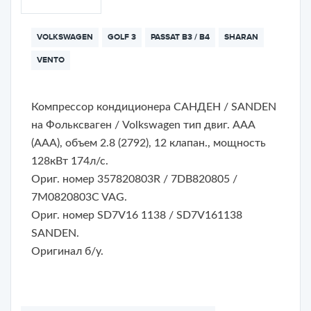
VOLKSWAGEN
GOLF 3
PASSAT B3 / B4
SHARAN
VENTO
Компрессор кондиционера САНДЕН / SANDEN
на Фольксваген / Volkswagen тип двиг. AAA
(ААА), объем 2.8 (2792), 12 клапан., мощность
128кВт 174л/с.
Ориг. номер 357820803R / 7DB820805 /
7M0820803C VAG.
Ориг. номер SD7V16 1138 / SD7V161138
SANDEN.
Оригинал б/у.