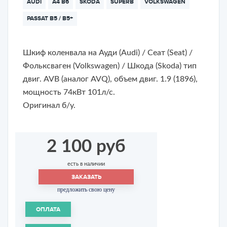
AUDI
A4 B6
SKODA
SUPERB
VOLKSWAGEN
PASSAT B5 / B5+
Шкиф коленвала на Ауди (Audi) / Сеат (Seat) /
Фольксваген (Volkswagen) / Шкода (Skoda) тип
двиг. AVB (аналог AVQ), объем двиг. 1.9 (1896),
мощность 74кВт 101л/с.
Оригинал б/у.
2 100 руб
есть в наличии
ЗАКАЗАТЬ
предложить свою цену
ОПЛАТА