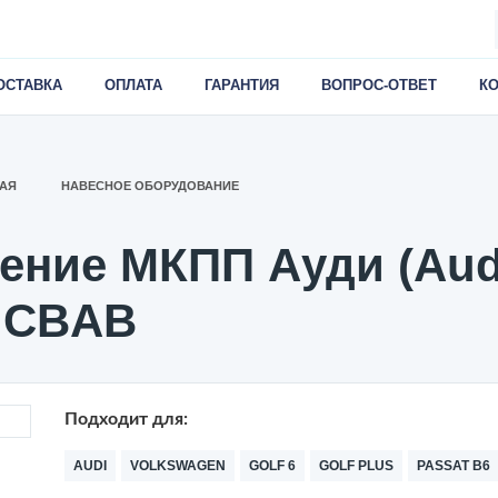
ОСТАВКА
ОПЛАТА
ГАРАНТИЯ
ВОПРОС-ОТВЕТ
К
АЯ
НАВЕСНОЕ ОБОРУДОВАНИЕ
ение МКПП Ауди (Audi
0 CBAB
Подходит для:
AUDI
VOLKSWAGEN
GOLF 6
GOLF PLUS
PASSAT B6