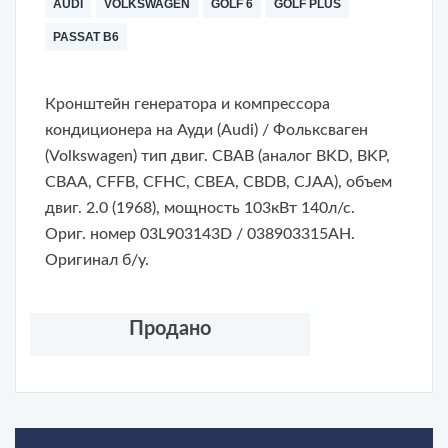
AUDI
VOLKSWAGEN
GOLF 6
GOLF PLUS
PASSAT B6
Кронштейн генератора и компрессора
кондиционера на Ауди (Audi) / Фольксваген
(Volkswagen) тип двиг. CBAB (аналог BKD, BKP,
CBAA, CFFB, CFHC, CBEA, CBDB, CJAA), объем
двиг. 2.0 (1968), мощность 103кВт 140л/с.
Ориг. номер 03L903143D / 038903315AH.
Оригинал б/у.
Продано