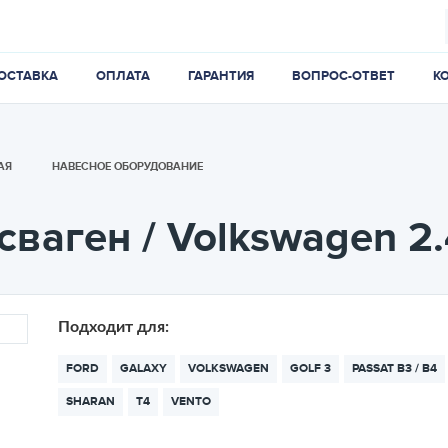
ОСТАВКА
ОПЛАТА
ГАРАНТИЯ
ВОПРОС-ОТВЕТ
К
АЯ
НАВЕСНОЕ ОБОРУДОВАНИЕ
сваген / Volkswagen 2
Подходит для:
FORD
GALAXY
VOLKSWAGEN
GOLF 3
PASSAT B3 / B4
SHARAN
T4
VENTO