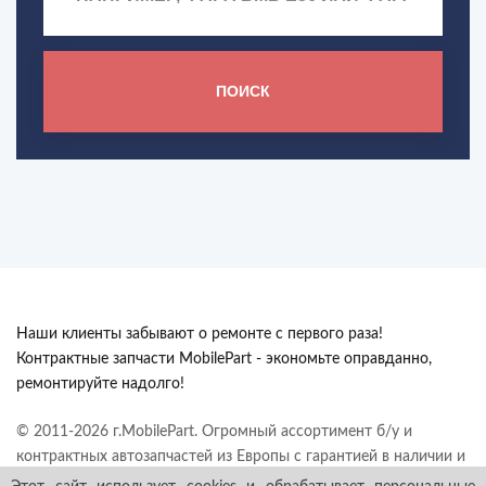
ПОИСК
Наши клиенты забывают о ремонте с первого раза!
Контрактные запчасти MobilePart - экономьте оправданно,
ремонтируйте надолго!
© 2011-2026 г.MobilePart. Огромный ассортимент б/у и
контрактных автозапчастей из Европы с гарантией в наличии и
под заказ. Все права защищены.