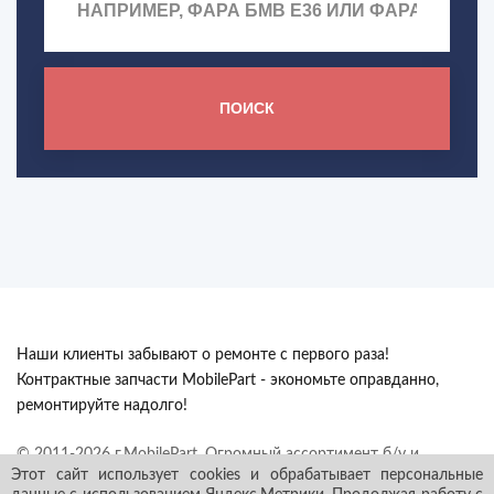
ПОИСК
Наши клиенты забывают о ремонте с первого раза!
Контрактные запчасти MobilePart - экономьте оправданно,
ремонтируйте надолго!
© 2011-2026 г.MobilePart. Огромный ассортимент б/у и
Этот сайт использует cookies и обрабатывает персональные
контрактных автозапчастей из Европы с гарантией в наличии и