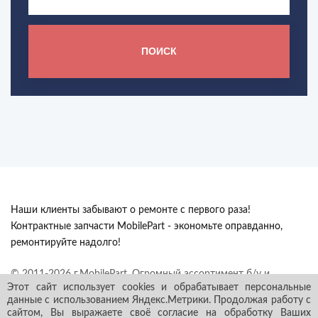
ПОИСК
Наши клиенты забывают о ремонте с первого раза!
Контрактные запчасти MobilePart - экономьте оправданно,
ремонтируйте надолго!
© 2011-2026 г.MobilePart. Огромный ассортимент б/у и
Этот сайт использует cookies и обрабатывает персональные
контрактных автозапчастей из Европы с гарантией в наличии и
данные с использованием Яндекс.Метрики. Продолжая работу с
под заказ. Все права защищены.
сайтом, Вы выражаете своё согласие на обработку Ваших