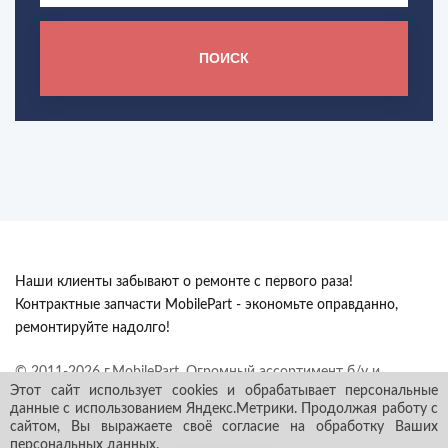
ПОИСК
Наши клиенты забывают о ремонте с первого раза!
Контрактные запчасти MobilePart - экономьте оправданно,
ремонтируйте надолго!
© 2011-2026 г.MobilePart. Огромный ассортимент б/у и
Этот сайт использует cookies и обрабатывает персональные
контрактных автозапчастей из Европы с гарантией в наличии и
данные с использованием Яндекс.Метрики. Продолжая работу с
под заказ. Все права защищены.
сайтом, Вы выражаете своё согласие на обработку Ваших
персональных данных
.