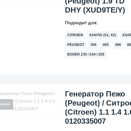
(Peugeot) 1.9 TD
DHY (XUD9TE/Y)
Подходит для:
CITROEN
XANTIA (X1, X2)
XSA
PEUGEOT
306
405
406
8
BOXER 230 / 244 / 250
Генератор Пежо
(Peugeot) / Ситро
ОДАНО
(Citroen) 1.1 1.4 1.
0120335007