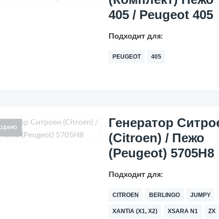
405 / Peugeot 405
Подходит для:
PEUGEOT
405
Генератор Ситро
ОДАНО
(Citroen) / Пежо
(Peugeot) 5705H8
Подходит для:
CITROEN
BERLINGO
JUMPY
XANTIA (X1, X2)
XSARA N1
ZX