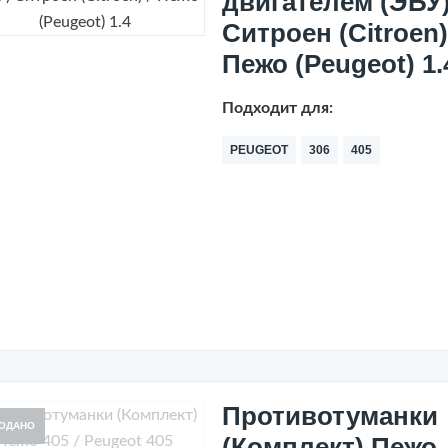
двигателем (ЭБУ
Ситроен (Citroen)
Пежо (Peugeot) 1.
Подходит для:
PEUGEOT
306
405
Противотуманки
ОДАНО
(Комплект) Пежо