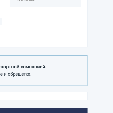
по Москве
6
спортной компанией.
е и обрешетке.