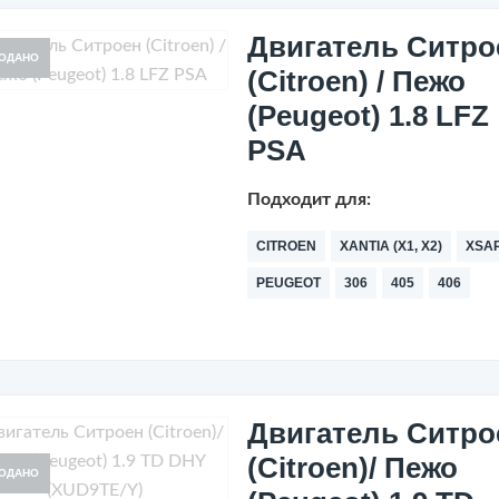
Двигатель Ситро
ОДАНО
(Citroen) / Пежо
(Peugeot) 1.8 LFZ
PSA
Подходит для:
CITROEN
XANTIA (X1, X2)
XSA
PEUGEOT
306
405
406
Двигатель Ситро
(Citroen)/ Пежо
ОДАНО