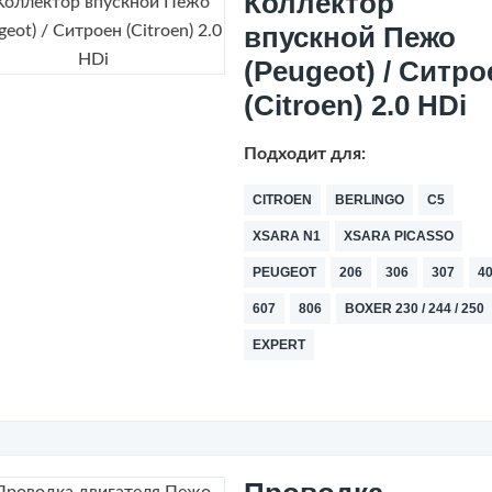
Коллектор
впускной Пежо
(Peugeot) / Ситро
(Citroen) 2.0 HDi
Подходит для:
CITROEN
BERLINGO
C5
XSARA N1
XSARA PICASSO
PEUGEOT
206
306
307
4
607
806
BOXER 230 / 244 / 250
EXPERT