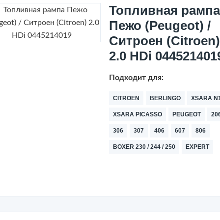
Топливная рампа
Пежо (Peugeot) /
Ситроен (Citroen)
2.0 HDi 044521401
Подходит для:
CITROEN
BERLINGO
XSARA N
XSARA PICASSO
PEUGEOT
20
306
307
406
607
806
BOXER 230 / 244 / 250
EXPERT