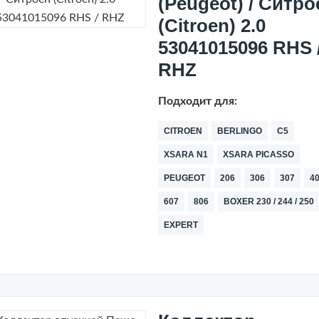
(Peugeot) / Ситро
(Citroen) 2.0
53041015096 RHS 
RHZ
Подходит для:
CITROEN
BERLINGO
C5
XSARA N1
XSARA PICASSO
PEUGEOT
206
306
307
4
607
806
BOXER 230 / 244 / 250
EXPERT