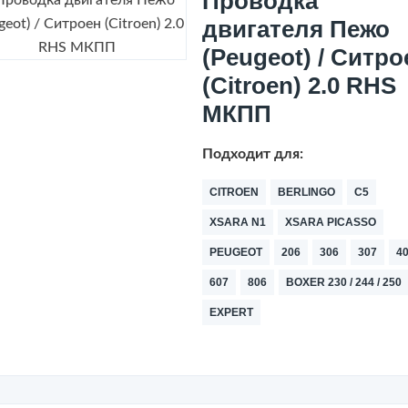
Проводка
двигателя Пежо
(Peugeot) / Ситро
(Citroen) 2.0 RHS
МКПП
Подходит для:
CITROEN
BERLINGO
C5
XSARA N1
XSARA PICASSO
PEUGEOT
206
306
307
4
607
806
BOXER 230 / 244 / 250
EXPERT