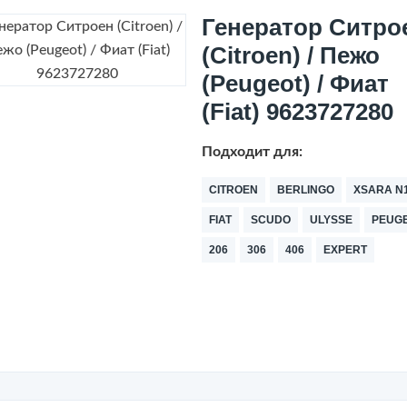
Генератор Ситро
(Citroen) / Пежо
(Peugeot) / Фиат
(Fiat) 9623727280
Подходит для:
CITROEN
BERLINGO
XSARA N
FIAT
SCUDO
ULYSSE
PEUG
206
306
406
EXPERT