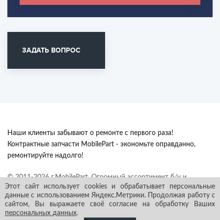
ЗАДАТЬ ВОПРОС
Наши клиенты забывают о ремонте с первого раза!
Контрактные запчасти MobilePart - экономьте оправданно,
ремонтируйте надолго!
© 2011-2026 г.MobilePart. Огромный ассортимент б/у и
Этот сайт использует cookies и обрабатывает персональные
контрактных автозапчастей из Европы с гарантией в наличии и
данные с использованием Яндекс.Метрики. Продолжая работу с
под заказ. Все права защищены.
сайтом, Вы выражаете своё согласие на обработку Ваших
персональных данных
.