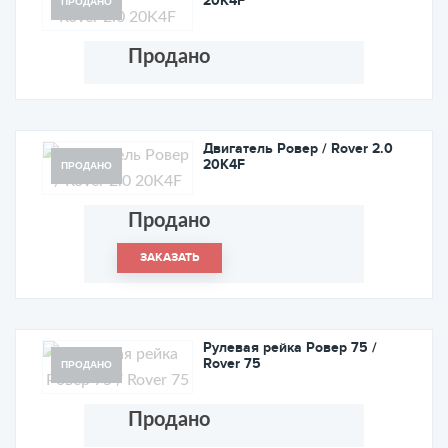
20K4F
ПРОДАНО
Продано
Двигатель Ровер / Rover 2.0
20K4F
ПРОДАНО
Продано
ЗАКАЗАТЬ
Рулевая рейка Ровер 75 /
Rover 75
ПРОДАНО
Продано