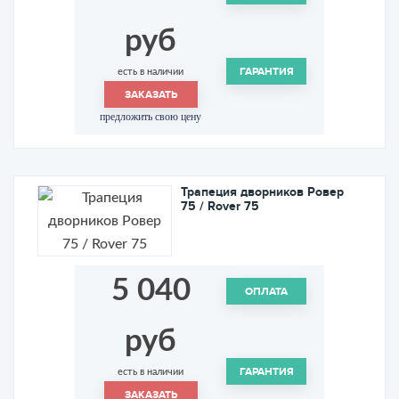
руб
ГАРАНТИЯ
есть в наличии
ЗАКАЗАТЬ
предложить свою цену
Трапеция дворников Ровер
75 / Rover 75
5 040
ОПЛАТА
руб
ГАРАНТИЯ
есть в наличии
ЗАКАЗАТЬ