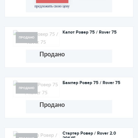
предложить свою цену
Капот Ровер 75 / Rover 75
ПРОДАНО
Продано
Бампер Ровер 75 / Rover 75
ПРОДАНО
Продано
Стартер Ровер / Rover 2.0