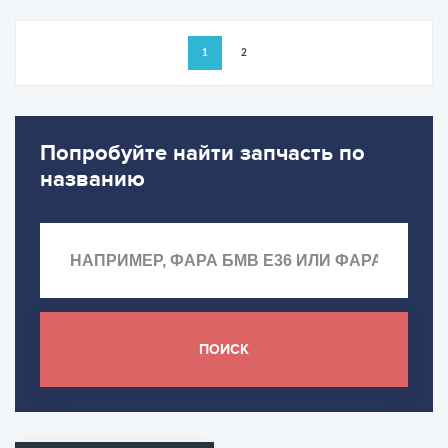
1
2
Попробуйте найти запчасть по
названию
ПОИСК