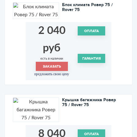
Блок климата Ровер 75 /
Rover 75
2 040
ОПЛАТА
руб
ГАРАНТИЯ
есть в наличии
ЗАКАЗАТЬ
предложить свою цену
Крышка багажника Ровер
75 / Rover 75
8 040
ОПЛАТА