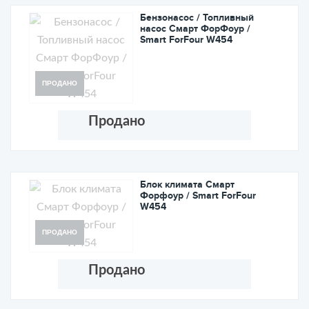
Бензонасос / Топливный
насос Смарт ФорФоур /
Smart ForFour W454
ПРОДАНО
Продано
Блок климата Cмарт
Форфоур / Smart ForFour
W454
ПРОДАНО
Продано