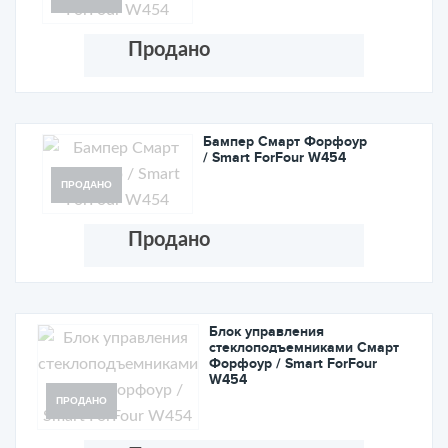
Продано
Бампер Cмарт Форфоур
/ Smart ForFour W454
ПРОДАНО
Продано
Блок управления
стеклоподъемниками Cмарт
Форфоур / Smart ForFour
W454
ПРОДАНО