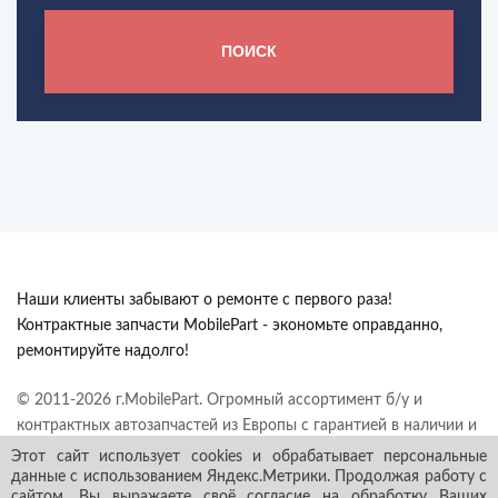
ПОИСК
Наши клиенты забывают о ремонте с первого раза!
Контрактные запчасти MobilePart - экономьте оправданно,
ремонтируйте надолго!
© 2011-2026 г.MobilePart. Огромный ассортимент б/у и
контрактных автозапчастей из Европы с гарантией в наличии и
под заказ. Все права защищены.
Этот сайт использует cookies и обрабатывает персональные
данные с использованием Яндекс.Метрики. Продолжая работу с
сайтом, Вы выражаете своё согласие на обработку Ваших