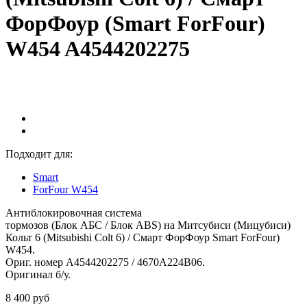
ФорФоур (Smart ForFour)
W454 A4544202275
Подходит для:
Smart
ForFour W454
Антиблокировочная система
тормозов (Блок АБС / Блок ABS)
на Митсубиси (Мицубиси)
Кольт 6 (Mitsubishi Colt 6) / Смарт ФорФоур Smart ForFour)
W454.
Ориг. номер A4544202275 / 4670A224B06.
Оригинал б/у.
8 400 руб