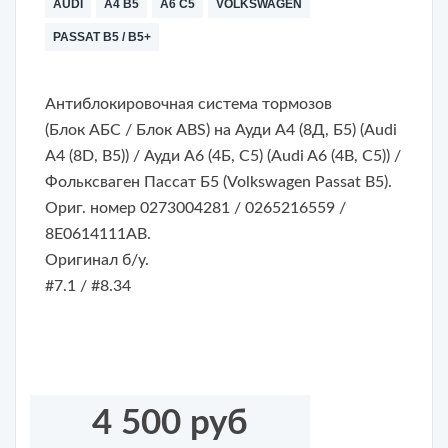
AUDI
A4 B5
A6 C5
VOLKSWAGEN
PASSAT B5 / B5+
Антиблокировочная система тормозов
(Блок АБС / Блок ABS) на Ауди А4 (8Д, Б5) (Audi
A4 (8D, B5)) / Ауди А6 (4Б, С5) (Audi A6 (4B, C5)) /
Фольксваген Пассат Б5 (Volkswagen Passat B5).
Ориг. номер 0273004281 / 0265216559 /
8E0614111AB.
Оригинал б/у.
#7.1 / #8.34
4 500 руб