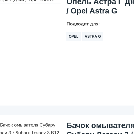
Опель Астра Г Д
/ Opel Astra G
Подходит для:
OPEL
ASTRA G
Бачок омывател