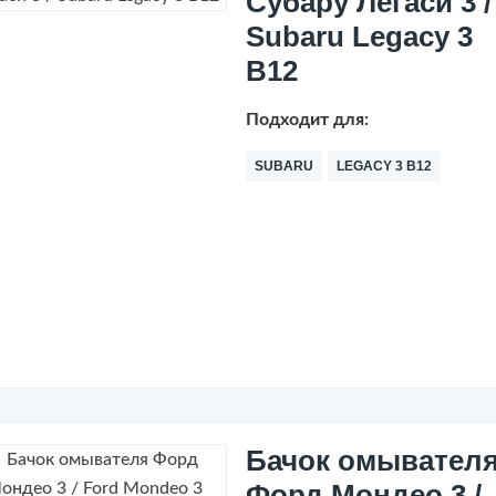
Субару Легаси 3 /
Subaru Legacy 3
B12
Подходит для:
SUBARU
LEGACY 3 B12
Бачок омывател
Форд Мондео 3 /