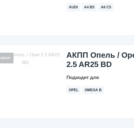
AUDI
A4 B5
A6 C5
АКПП Опель / Op
ОДАНО
2.5 AR25 BD
Подходит для:
OPEL
OMEGA B